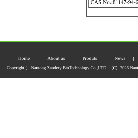
CAS No.:81147-94-
Home
|
About us
|
Produts
|
News
|
Copyright ： Nantong Zandery BioTechnology Co.,LTD （C）2026 Nant