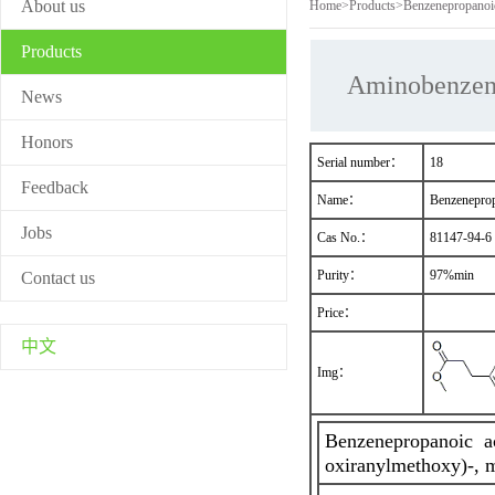
About us
Home
>
Products
>
Benzenepropanoic
Products
Aminobenze
News
Honors
Serial number：
18
Feedback
Name：
Benzeneprop
Jobs
Cas No.：
81147-94-6
Purity：
97%min
Contact us
Price：
中文
Img：
Benzenepropanoic ac
oxiranylmethoxy)-, m