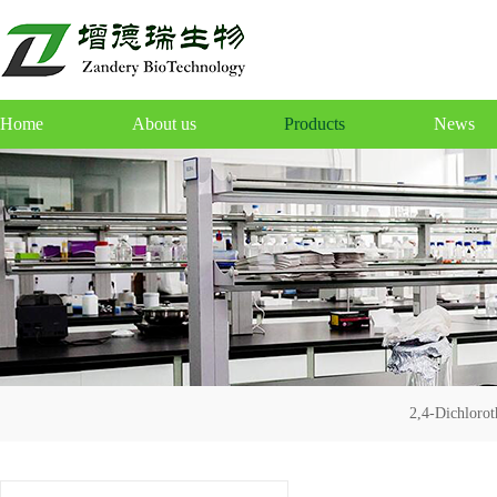
Home
About us
Products
News
2,4-Dichloro